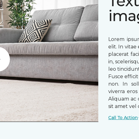
Text
ima
Lorem ipsum
elit. In vit
placerat fac
in, sceleris
Play
leo tincidun
Fusce efficit
non. In sol
viverra ero
Aliquam ac o
sit amet vel o
Call To Action