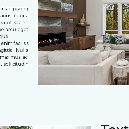
r adipiscing
arius dolor a
tra ut sapien
tae arcu eget
eque.
enim facilisis
ittis. Nulla
 maximus ac.
 sollicitudin