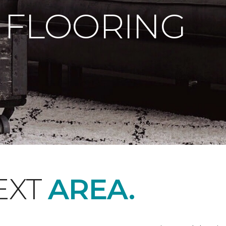
 FLOORING
EXT
AREA.