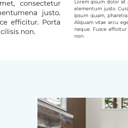
met, consectetur
Lorem ipsum dolor sit a
elementum justo. Curabi
ementumena justo.
ipsum quam, pharetra u
e efficitur. Porta
Aliquam vitae arcu ege
neque. Fusce efficitur 
ilisis non.
non.